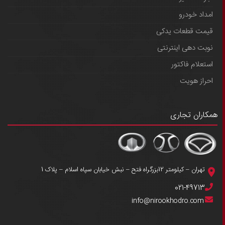
امداد خودرو
قیمت قطعات یدکی
نوبت دهی اینترنتی
استعلام فاکتور
احراز هویت
همکاران تجاری
تهران – کیلومتر 12بزرگراه فتح – نبش خیابان سپاه اسلام – پلاک 1
021-49713
info@nirookhodro.com